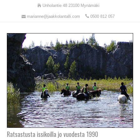
Unholantie 48 23100 Mynämäki
marianne@jaakkolantalli.com
0500 812 057
Ratsastusta issikoilla jo vuodesta 1990