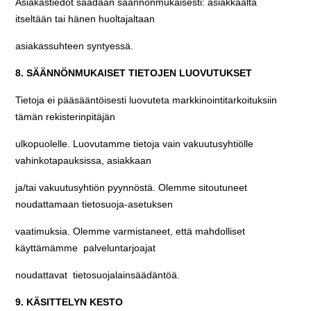
Asiakastiedot saadaan säännönmukaisesti: asiakkaalta
itseltään tai hänen huoltajaltaan
asiakassuhteen syntyessä.
8. SÄÄNNÖNMUKAISET TIETOJEN LUOVUTUKSET
Tietoja ei pääsääntöisesti luovuteta markkinointitarkoituksiin
tämän rekisterinpitäjän
ulkopuolelle. Luovutamme tietoja vain vakuutusyhtiölle
vahinkotapauksissa, asiakkaan
ja/tai vakuutusyhtiön pyynnöstä. Olemme sitoutuneet
noudattamaan tietosuoja-asetuksen
vaatimuksia. Olemme varmistaneet, että mahdolliset
käyttämämme palveluntarjoajat
noudattavat tietosuojalainsäädäntöä.
9. KÄSITTELYN KESTO