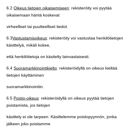
6.2
Oikeus tietojen oikaisemiseen
: rekisteröity voi pyytää
oikaisemaan häntä koskevat
virheelliset tai puutteelliset tiedot.
6.3
Vastustamisoikeus
: rekisteröity voi vastustaa henkilötietojen
käsittelyä, mikäli kokee,
että henkilötietoja on käsitelty lainvastaisesti.
6.4
Suoramarkkinointikielto
: rekisteröidyllä on oikeus kieltää
tietojen käyttäminen
suoramarkkinointiin.
6.5
Poisto-oikeus
: rekisteröidyllä on oikeus pyytää tietojen
poistamista, jos tietojen
käsittely ei ole tarpeen. Käsittelemme poistopyynnön, jonka
jälkeen joko poistamme