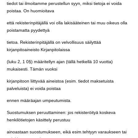
tiedot tai ilmoitamme perustellun syyn, miksi tietoja ei voida
poistaa. On huomioitava
että rekisterinpitäjällä voi olla lakisääteinen tai muu oikeus olla
poistamatta pyydettyä
tietoa. Rekisterinpitäjällä on velvollisuus säilyttää
kirjanpitoaineisto Kirjanpitolaissa
(luku 2, 1 0§) määritellyn ajan (tällä hetkellä 10 vuotta)
mukaisesti. Tämän vuoksi
kirjanpitoon liittyvää aineistoa (esim. tiedot maksetuista
palveluista) ei voida poistaa
ennen määräajan umpeutumista.
Suostumuksen peruuttaminen: jos rekisteröityä koskeva
henkilötietojen käsittely perustuu
ainoastaan suostumukseen, eikä esim.tehtyyn varaukseen tai