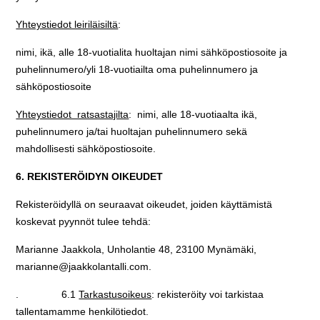
Yhteystiedot leiriläisiltä
:
nimi, ikä, alle 18-vuotialita huoltajan nimi sähköpostiosoite ja
puhelinnumero/yli 18-vuotiailta oma puhelinnumero ja
sähköpostiosoite
Yhteystiedot ratsastajilta
: nimi, alle 18-vuotiaalta ikä,
puhelinnumero ja/tai huoltajan puhelinnumero sekä
mahdollisesti sähköpostiosoite.
6. REKISTERÖIDYN OIKEUDET
Rekisteröidyllä on seuraavat oikeudet, joiden käyttämistä
koskevat pyynnöt tulee tehdä:
Marianne Jaakkola, Unholantie 48, 23100 Mynämäki,
marianne@jaakkolantalli.com.
. 6.1
Tarkastusoikeus
: rekisteröity voi tarkistaa
tallentamamme henkilötiedot.