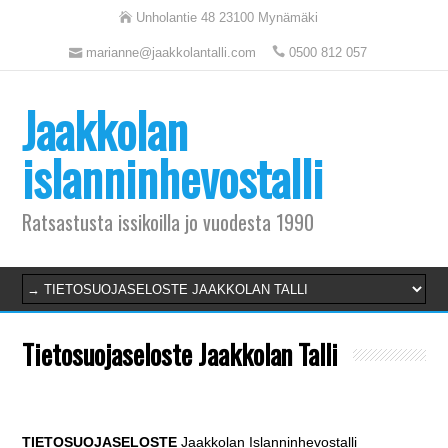
Unholantie 48 23100 Mynämäki
marianne@jaakkolantalli.com
0500 812 057
Jaakkolan
islanninhevostalli
Ratsastusta issikoilla jo vuodesta 1990
Tietosuojaseloste Jaakkolan Talli
TIETOSUOJASELOSTE
Jaakkolan Islanninhevostalli