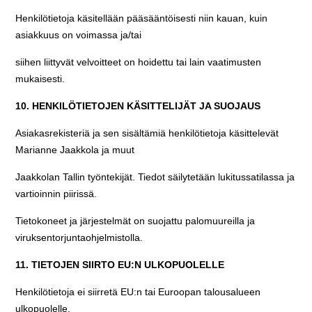
Henkilötietoja käsitellään pääsääntöisesti niin kauan, kuin
asiakkuus on voimassa ja/tai
siihen liittyvät velvoitteet on hoidettu tai lain vaatimusten
mukaisesti.
10. HENKILÖTIETOJEN KÄSITTELIJÄT JA SUOJAUS
Asiakasrekisteriä ja sen sisältämiä henkilötietoja käsittelevät
Marianne Jaakkola ja muut
Jaakkolan Tallin työntekijät. Tiedot säilytetään lukitussatilassa ja
vartioinnin piirissä.
Tietokoneet ja järjestelmät on suojattu palomuureilla ja
viruksentorjuntaohjelmistolla.
11. TIETOJEN SIIRTO EU:N ULKOPUOLELLE
Henkilötietoja ei siirretä EU:n tai Euroopan talousalueen
ulkopuolelle.