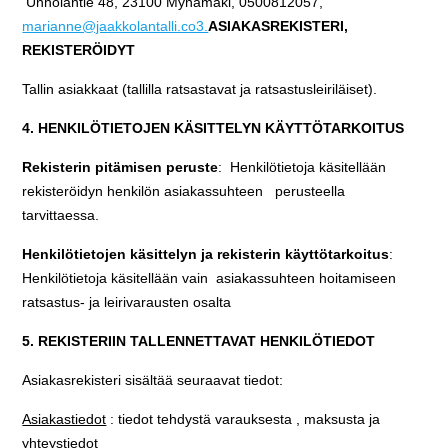
Unholantie 48, 23100 Mynämäki, 0500812057,
marianne@jaakkolantalli.co3.
ASIAKASREKISTERI,
REKISTERÖIDYT
Tallin asiakkaat (tallilla ratsastavat ja ratsastusleiriläiset).
4. HENKILÖTIETOJEN KÄSITTELYN KÄYTTÖTARKOITUS
Rekisterin pitämisen peruste
: Henkilötietoja käsitellään
rekisteröidyn henkilön asiakassuhteen perusteella
tarvittaessa.
Henkilötietojen käsittelyn ja rekisterin käyttötarkoitus
:
Henkilötietoja käsitellään vain asiakassuhteen hoitamiseen
ratsastus- ja leirivarausten osalta
5. REKISTERIIN TALLENNETTAVAT HENKILÖTIEDOT
Asiakasrekisteri sisältää seuraavat tiedot:
Asiakastiedot
: tiedot tehdystä varauksesta , maksusta ja
yhteystiedot