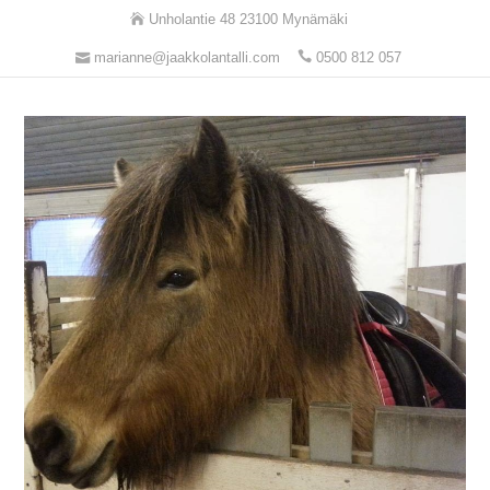
Unholantie 48 23100 Mynämäki
marianne@jaakkolantalli.com
0500 812 057